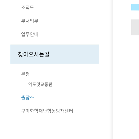
조직도
부서업무
업무안내
찾아오시는길
본청
약도및교통편
출장소
구미화학재난합동방재센터