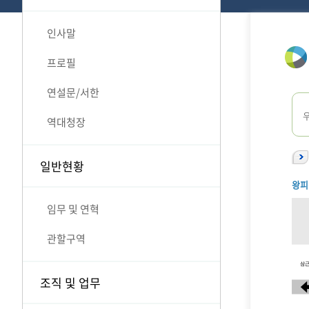
인사말
프로필
연설문/서한
역대청장
일반현황
왕피
임무 및 연혁
관할구역
조직 및 업무