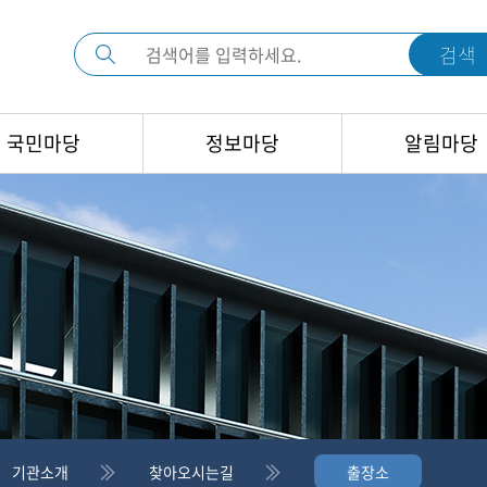
검색
국민마당
정보마당
알림마당
기관소개
찾아오시는길
출장소