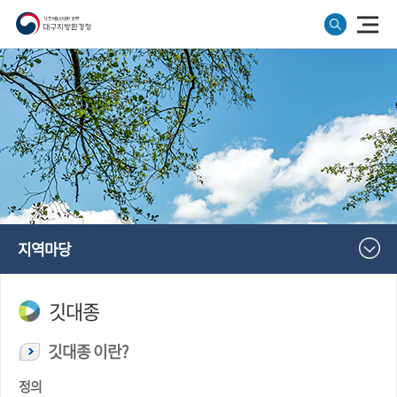
지역마당
깃대종
깃대종 이란?
정의