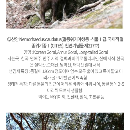
◎산양 Nemorhaedus caudatus(멸종위기야생동·식물Ⅰ급. 국제적 멸
종위기종Ⅰ(CITES). 천연기념물 제217호)
영명 : Korean Goral, Amur Goral, Long-tailed Goral
사는곳 : 한국, 연해주, 만주 지역. 절벽과 바위로 둘러싸인 산에 서식. 한국
은 설악산, 오대산, 월악산, 태백산 일대 서식
생김새 특징 : 몸길이 130cm 정도이며 암수 모두 뿔이 있고 목이 짧고 다
리가 굵으며 발 끝이 뾰족함
생태적 특징 : 다른 동물의 접근이 어려운 바위와 바위 사이, 동굴 등에 2~5
마리씩 모여서 생활함.
먹이는 바위이끼, 진달래, 철쭉, 초본류 등