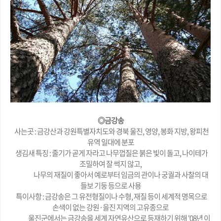
◎금강송
사는곳 : 금강산과 강원특별자치도와 경북 울진, 영양, 봉화 지방, 왕피천
유역 일대에 분포
생김새 특징 : 줄기가 곧게 자라고 나무껍질은 붉은 빛이 돌고, 나이테가
조밀하여 잘 썩지 않고,
나무의 재질이 좋아서 예로부터 임금의 관이나 궁궐과 사찰의 대
들보 기둥 등으로 사용
특이사항 : 금강송은 그 유전형질이나 수형, 재질 등이 세계적 명목으로
손색이 없는 강원·을진 지역의 고유종으로
울진군에서는 금강송을 세계 자연유산으로 등재하기 위해 '08년 이