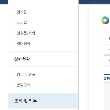
인사말
프로필
연설문/서한
역대청장
일반현황
임무 및 연혁
운영
관할구역
조직 및 업무