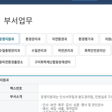
부서업무
운영지원과
환경관리과
자연환경과
환경평가과
자원
수질총량관리과
수질관리과
하천관리과
화학안전관리단
왕피천환경출장소
구미화학재난합동방재센터
지원과
팩스번호
부서소개
운영지원과는 인사서무팀과 용도경리팀, 민원실로 구
- 인사·보안·복무·감사·상훈·행사 및 관인관수
- 예산, 세입·세출, 계약업무