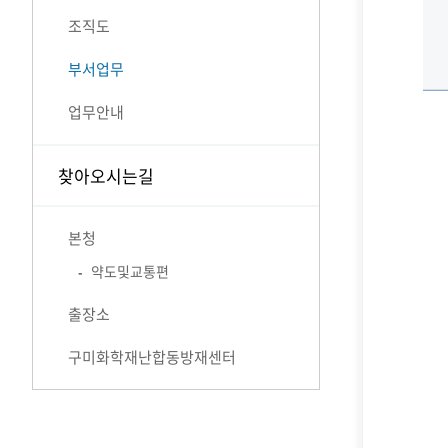
조직도
부서업무
업무안내
찾아오시는길
본청
약도및교통편
출장소
구미화학재난합동방재센터