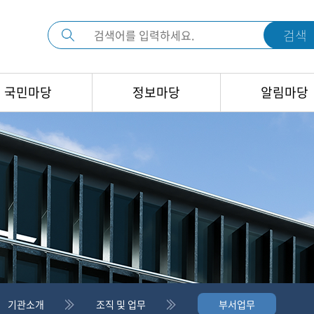
검색
국민마당
정보마당
알림마당
기관소개
조직 및 업무
부서업무