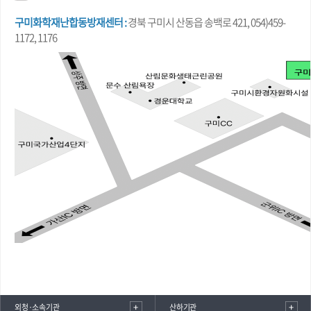
구미화학재난합동방재센터 :
경북 구미시 산동읍 송백로 421, 054)459-
1172, 1176
외청·소속기관
산하기관